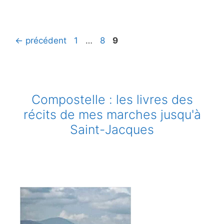
Page
Page
Page
←
précédent
1
…
8
9
Compostelle : les livres des
récits de mes marches jusqu'à
Saint-Jacques