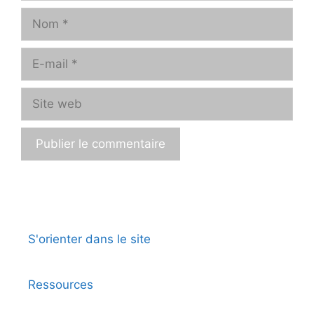
Nom
E-
mail
Site
web
A
l
t
e
S'orienter dans le site
r
n
a
Ressources
t