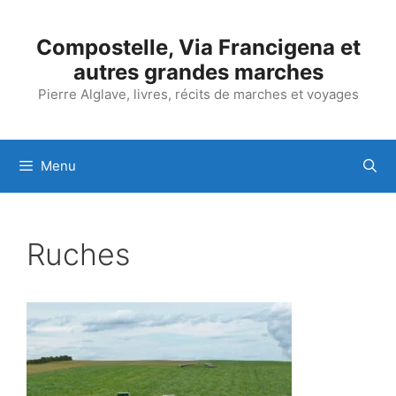
Aller
au
Compostelle, Via Francigena et
contenu
autres grandes marches
Pierre Alglave, livres, récits de marches et voyages
Menu
Ruches