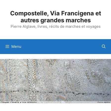
Aller
au
Compostelle, Via Francigena et
contenu
autres grandes marches
Pierre Alglave, livres, récits de marches et voyages
Menu