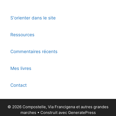
l
t
e
S'orienter dans le site
r
n
a
Ressources
t
i
Commentaires récents
v
e
:
Mes livres
Contact
© 2026 Compostelle, Via Francigena et autres grandes
marches
• Construit avec
GeneratePress