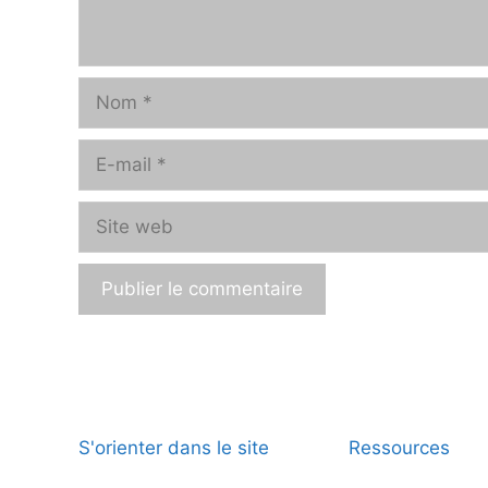
Nom
E-
mail
Site
web
A
l
t
e
r
S'orienter dans le site
Ressources
n