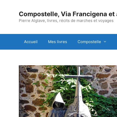
Aller
au
Compostelle, Via Francigena et
contenu
Pierre Alglave, livres, récits de marches et voyages
Accueil
Mes livres
Compostelle