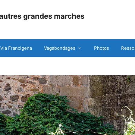
 autres grandes marches
Via Francigena
Vagabondages
Photos
Resso