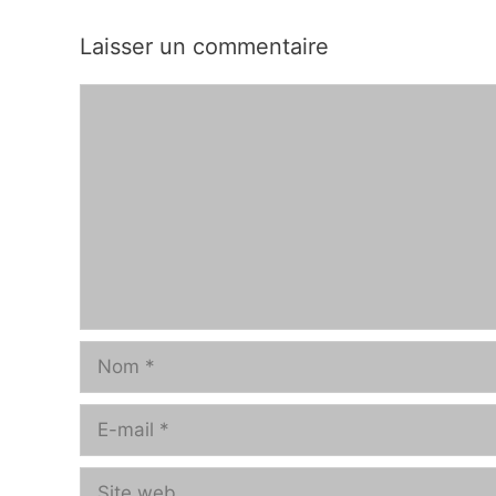
Laisser un commentaire
Commentaire
Nom
E-
mail
Site