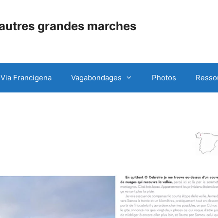
 autres grandes marches
Via Francigena
Vagabondages
Photos
Resso