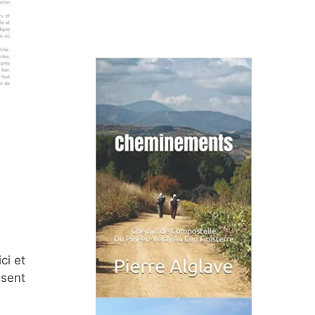
ci et
 sent