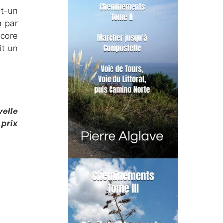
et-un
n par
ncore
it un
elle
 prix