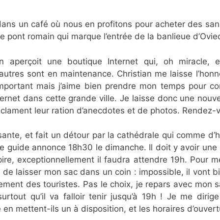
h dans un café où nous en profitons pour acheter des 
 le pont romain qui marque l’entrée de la banlieue d’Ovie
n aperçoit une boutique Internet qui, oh miracle, est
autres sont en maintenance. Christian me laisse l’hon
 important mais j’aime bien prendre mon temps pour co
 Internet dans cette grande ville. Je laisse donc une no
clament leur ration d’anecdotes et de photos. Rendez-v
ressante, et fait un détour par la cathédrale qui comme d’
 le guide annonce 18h30 le dimanche. Il doit y avoir une e
 pire, exceptionnellement il faudra attendre 19h. Pour m
e laisser mon sac dans un coin : impossible, il vont bien
ement des touristes. Pas le choix, je repars avec mon sa
tout qu’il va falloir tenir jusqu’à 19h ! Je me dirige 
en mettent-ils un à disposition, et les horaires d’ouver