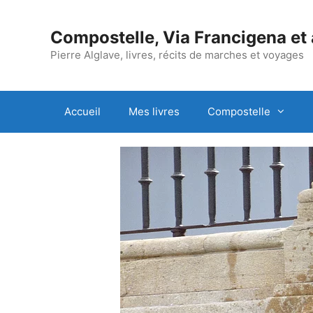
Aller
au
Compostelle, Via Francigena et
contenu
Pierre Alglave, livres, récits de marches et voyages
Accueil
Mes livres
Compostelle