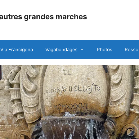
 autres grandes marches
Via Francigena
Vagabondages
Photos
Resso