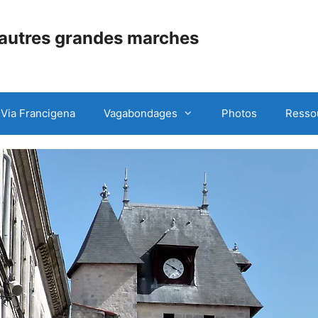
 autres grandes marches
Via Francigena
Vagabondages
Photos
Resso