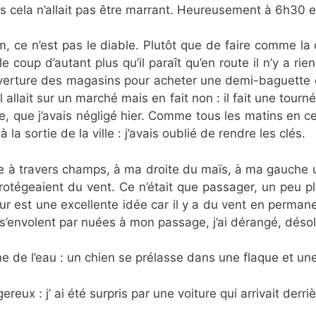
ssous cela n’allait pas être marrant. Heureusement à 6h30 e
, ce n’est pas le diable. Plutôt que de faire comme la 
e coup d’autant plus qu’il paraît qu’en route il n’y a rie
’ouverture des magasins pour acheter une demi-baguette 
 allait sur un marché mais en fait non : il fait une tour
rre, que j’avais négligé hier. Comme tous les matins en 
 la sortie de la ville : j’avais oublié de rendre les clés.
le à travers champs, à ma droite du maïs, à ma gauche 
otégeaient du vent. Ce n’était que passager, un peu plu
r est une excellente idée car il y a du vent en permane
 s’envolent par nuées à mon passage, j’ai dérangé, désol
gne de l’eau : un chien se prélasse dans une flaque et u
ereux : j’ ai été surpris par une voiture qui arrivait derr