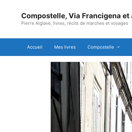
Aller
au
Compostelle, Via Francigena et
contenu
Pierre Alglave, livres, récits de marches et voyages
Accueil
Mes livres
Compostelle