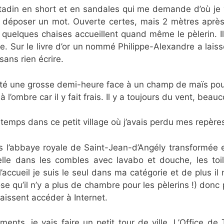
 citadin en short et en sandales qui me demande d’où j
y déposer un mot. Ouverte certes, mais 2 mètres après 
 quelques chaises accueillent quand même le pèlerin. Il 
e. Sur le livre d’or un nommé Philippe-Alexandre a lais
sans rien écrire.
êté une grosse demi-heure face à un champ de maïs pour
l’ombre car il y fait frais. Il y a toujours du vent, beau
 temps dans ce petit village où j’avais perdu mes repère
l’abbaye royale de Saint-Jean-d’Angély transformée en
lle dans les combles avec lavabo et douche, les toile
accueil je suis le seul dans ma catégorie et de plus il 
e qu’il n’y a plus de chambre pour les pèlerins !) don
aissent accéder à Internet.
ments, je vais faire un petit tour de ville. L’Office d